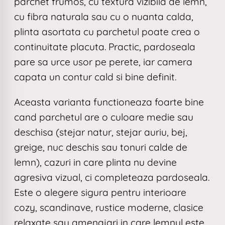
parchet frumos, cu textura vizibila de lemn,
cu fibra naturala sau cu o nuanta calda,
plinta asortata cu parchetul poate crea o
continuitate placuta. Practic, pardoseala
pare sa urce usor pe perete, iar camera
capata un contur cald si bine definit.
Aceasta varianta functioneaza foarte bine
cand parchetul are o culoare medie sau
deschisa (stejar natur, stejar auriu, bej,
greige, nuc deschis sau tonuri calde de
lemn), cazuri in care plinta nu devine
agresiva vizual, ci completeaza pardoseala.
Este o alegere sigura pentru interioare
cozy, scandinave, rustice moderne, clasice
relaxate sau amenajari in care lemnul este