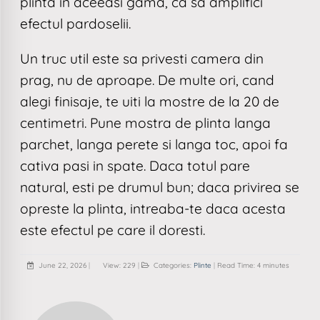
plinta in aceeasi gama, ca sa amplifici
efectul pardoselii.
Un truc util este sa privesti camera din
prag, nu de aproape. De multe ori, cand
alegi finisaje, te uiti la mostre de la 20 de
centimetri. Pune mostra de plinta langa
parchet, langa perete si langa toc, apoi fa
cativa pasi in spate. Daca totul pare
natural, esti pe drumul bun; daca privirea se
opreste la plinta, intreaba-te daca acesta
este efectul pe care il doresti.
June 22, 2026
|
View: 229
|
Categories:
Plinte
|
Read Time: 4 minutes