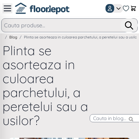
Mergeti la Continut
Car
/
Blog
/
Plinta se asorteaza in culoarea parchetului, a peretelui sau a usilor
Plinta se
asorteaza in
culoarea
parchetului, a
peretelui sau a
usilor?