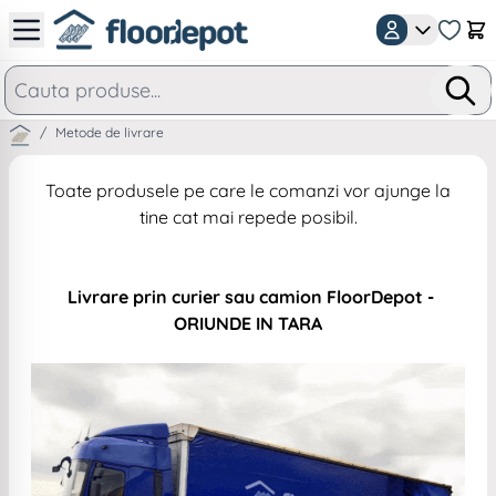
Mergeti la Continut
Car
/
Metode de livrare
Toate produsele pe care le comanzi vor ajunge la
tine cat mai repede posibil.
Livrare prin curier sau camion FloorDepot -
ORIUNDE IN TARA