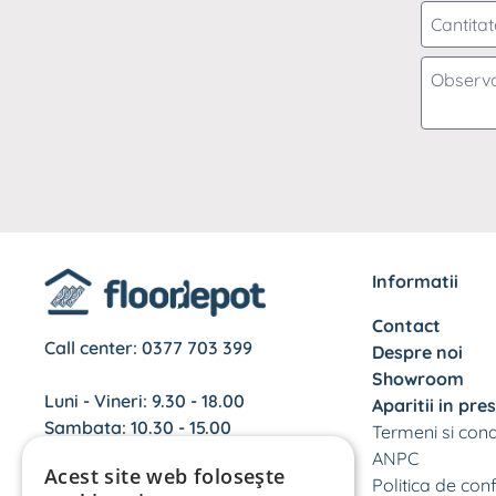
Parchet 
Gresie
Gresie b
mm
Faianta
Gresie li
Alege dupa brand
Usi
Usi de garaj
KMF
Naturen
Alege dupa brand 
Gresie h
Obiecte sanitare
Falquon - The Floo
Alege dupa brand
Informatii
Alege dupa brand 
Contact
Alaplana
TAU C
Call center:
0377 703 399
Despre noi
My Floor
Krono
Showroom
Luni - Vineri: 9.30 - 18.00
Aparitii in pre
Sambata: 10.30 - 15.00
Termeni si condi
ANPC
Acest site web folosește
Politica de conf