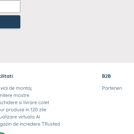
archet laminat
Parchet laminat
ardoseala SPC
grosime
si interior
reptunghiulara
uc
trafic intens
emn natur
moderne
resie lucioasa
Suporti pardoseli
aianta formate
flotante
archet laminat
ari
ardoseala SPC tip
ucios
iatra
archet laminat tip
iatra
ilitati
B2B
vicii de montaj
Parteneri
mitere mostre
chidere si livrare colet
ur produse in 120 zile
ualizare virtuala AI
gazin de incredere TRusted