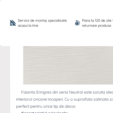
Servicii de montaj specializate 
Pana la 120 de zile
acasa la tine
returnare produse
Descriere /
Faianta Emigres DEC N
Satinat 40 x 120 cm
Faianta Emigres din seria Neutral este solutia idea
interiorul oricarei incaperi. Cu o suprafata satinata s
perfect pentru orice tip de decor.