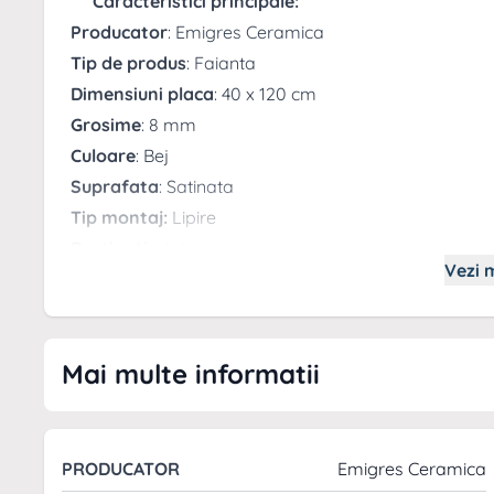
Caracteristici principale:
Producator
: Emigres Ceramica
Tip de produs
: Faianta
Dimensiuni placa
: 40 x 120 cm
Grosime
: 8 mm
Culoare
: Bej
Suprafata
: Satinata
Tip montaj:
Lipire
Destinatie
: Interior
Vezi m
Rectificata
: Da
Garantie
: 2 ani
Durata medie de viata
: 30 ani
Mai multe informatii
Emigres Ceramica este un brand de renume in indus
de inalta calitate si designul inovator. Cu un angajam
avansata, Emigres ofera solutii estetice si functional
din seria Neutral pentru a transforma fiecare spatiu
PRODUCATOR
Emigres Ceramica