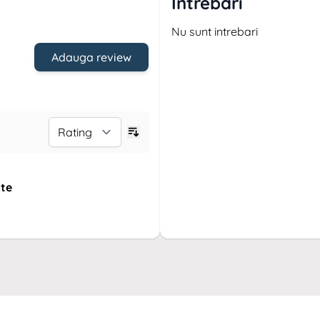
Intrebari
Nu sunt intrebari
Adauga review
ate