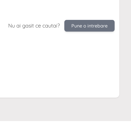
Nu ai gasit ce cautai?
Pune o intrebare