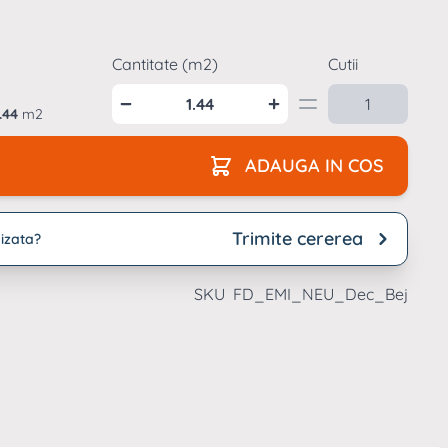
archet laminat
Parchet laminat
ardoseala SPC
grosime
si interior
reptunghiulara
uc
trafic intens
emn natur
moderne
resie lucioasa
Suporti pardoseli
aianta formate
Cantitate (m2)
Cutii
flotante
archet laminat
ari
ardoseala SPC tip
ucios
iatra
.44
m2
archet laminat tip
ADAUGA IN COS
iatra
Trimite cererea
izata?
SKU
FD_EMI_NEU_Dec_Bej