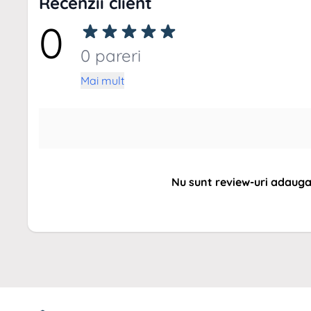
Recenzii client
0
0 pareri
Mai mult
Nu sunt review-uri adaug