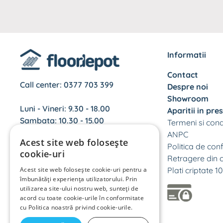
Informatii
Contact
Call center:
0377 703 399
Despre noi
Showroom
Luni - Vineri: 9.30 - 18.00
Aparitii in pre
Sambata: 10.30 - 15.00
Termeni si condi
ANPC
Acest site web folosește
Politica de conf
cookie-uri
Retragere din 
Acest site web folosește cookie-uri pentru a
Plati criptate 
îmbunătăți experiența utilizatorului. Prin
utilizarea site-ului nostru web, sunteți de
acord cu toate cookie-urile în conformitate
cu Politica noastră privind cookie-urile.