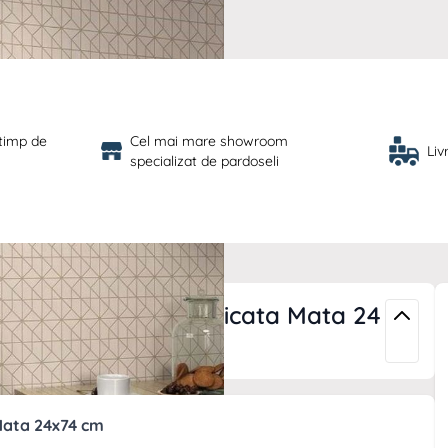
 timp de 
Cel mai mare showroom 
Liv
specializat de pardoseli
 Beige PB RC Rectificata Mata 24
Mata 24x74 cm