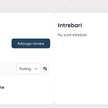
Intrebari
Nu sunt intrebari
Adauga review
ate