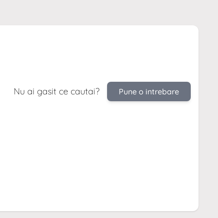
Nu ai gasit ce cautai?
Pune o intrebare