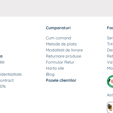
Cumparaturi
Fac
Cum comand
Ser
Metode de plata
Tri
Modalitati de livrare
Des
sa
Returnare produse
Ret
tii
Formular Retur
Viz
Harta site
Ma
identialitate
Blog
contract
Pozele clientilor
100%
Ast