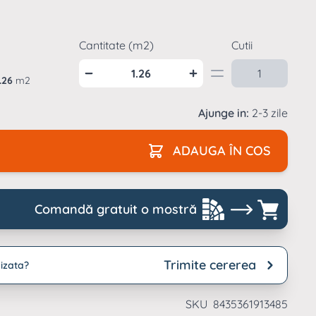
archet laminat
Parchet laminat
ardoseala SPC
grosime
si interior
reptunghiulara
uc
trafic intens
emn natur
moderne
resie lucioasa
Suporti pardoseli
aianta formate
Cantitate (m2)
Cutii
flotante
archet laminat
ari
ardoseala SPC tip
ucios
iatra
.26
m2
archet laminat tip
Ajunge in:
2-3 zile
iatra
ADAUGA ÎN COS
Comandă gratuit o mostră
Trimite cererea
izata?
SKU
8435361913485