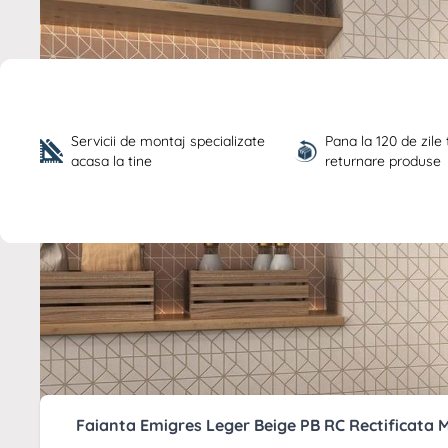
Servicii de montaj specializate 
Pana la 120 de zile
acasa la tine
returnare produse
Descriere /
Faianta Emigres Leger
x 74 cm 8435361913485
Faianta Emigres Leger Beige PB RC Rectificata 