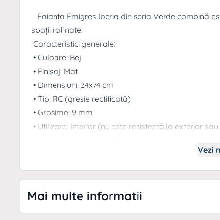
Faianța Emigres Iberia din seria Verde combină est
spații rafinate.
Caracteristici generale:
• Culoare: Bej
• Finisaj: Mat
• Dimensiuni: 24x74 cm
• Tip: RC (gresie rectificată)
• Grosime: 9 mm
• Utilizare: Interior (nu este rezistentă la exterior sa
• Clasa de alunecare: R10
Vezi m
• Aspect: Decor
Emigres, un producător spaniol de top cu o tradiție 
sale în designul ceramic, câștigând numeroase premii 
Mai multe informatii
un partener de încredere al arhitecților și designeri
sustenabilitate și o prezență globală care inspiră pri