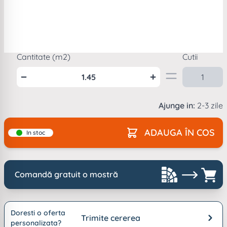
Mod
ambalare
1
cutie =
1.45
m2
Cantitate (m2)
Cutii
Ajunge in:
2-3 zile
ADAUGA ÎN COS
In stoc
Comandă gratuit o mostră
Doresti o oferta
Trimite cererea
personalizata?