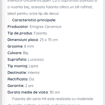
interiorul oricarei incaperi. Cu o suprafata satinata si
o nuanta bej, aceasta faianta ofera un stil rafinat,
ideal pentru orice tip de decor.
Caracteristici principale:
Producator
: Emigres Ceramica
Tip de produs
: Faianta
Dimensiuni placa
: 25 x 75 cm
Grosime
: 8 mm
Culoare
: Bej
Suprafata
: Lucioasa
Tip montaj
: Lipire
Destinatie
: Interior
Rectificata
: Da
Garantie
: 2 ani
Durata medie de viata
: 30 ani
Faianta din seria Hit este realizata cu materiale