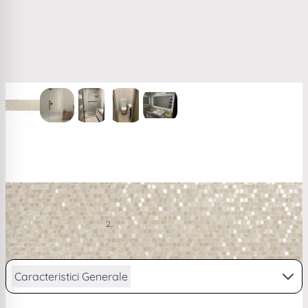
View larger image
View larger image
View larger image
View larger image
View larger image
Faianta Emigres Mos Hit Beige PR RC Rectificata
Lucioasa 25 x 75 cm 8435361905053
118,25 RON
2
/ m
PRP
120,67 RON
de la
29,07
lei/lună în
4 rate
Caracteristici Generale
Vezi descriere completa...