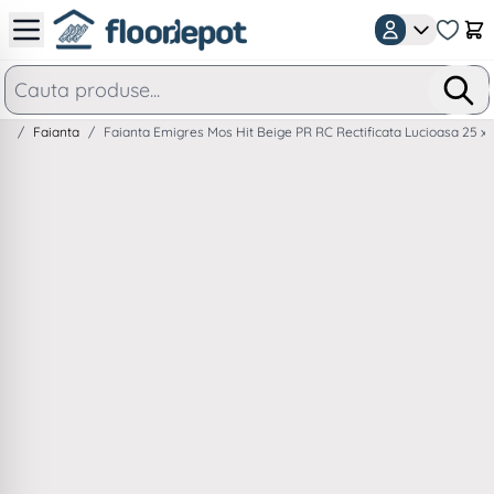
Mergeti la Continut
Car
/
Faianta
/
Faianta Emigres Mos Hit Beige PR RC Rectificata Lucioasa 25 x