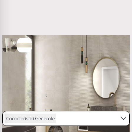
View larger image
View larger image
Faianta Emigres Slab Beige PR RC Rectificata Lucioasa
30 x 90 cm 8435361903110
(1)
122,94 RON
2
/ m
PRP
125,44 RON
de la
30,23
lei/lună în
4 rate
Caracteristici Generale
Vezi descriere completa...