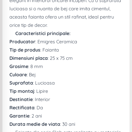
elegant in interiorul oricarei incaperi. Cu o suprafata
lucioasa si o nuanta de bej care imita cimentul,
aceasta faianta ofera un stil rafinat, ideal pentru
orice tip de decor.
Caracteristici principale:
Producator
: Emigres Ceramica
Tip de produs
: Faianta
Dimensiuni placa
: 25 x 75 cm
Grosime
: 8 mm
Culoare
: Bej
Suprafata
: Lucioasa
Tip montaj
: Lipire
Destinatie
: Interior
Rectificata
: Da
Garantie
: 2 ani
Durata medie de viata
: 30 ani