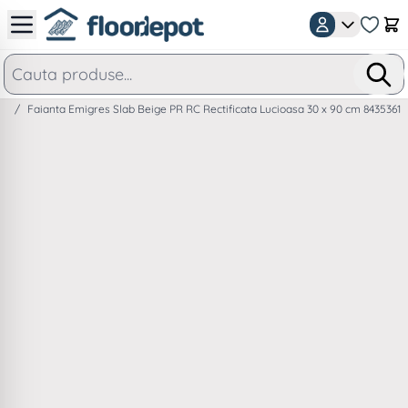
Mergeti la Continut
Car
/
Faianta Emigres Slab Beige PR RC Rectificata Lucioasa 30 x 90 cm 84353619