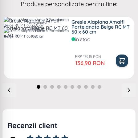
Produse personalizate pentru tine:
Gresie Alaplana Amalfi
Portelanata
Portelanata Beige RC MT
R10 .
60 x 60 cm
60 x 60 cm
10 mm
în stoc
PRP
139,15 RON
Pret special
136,90 RON
Recenzii client