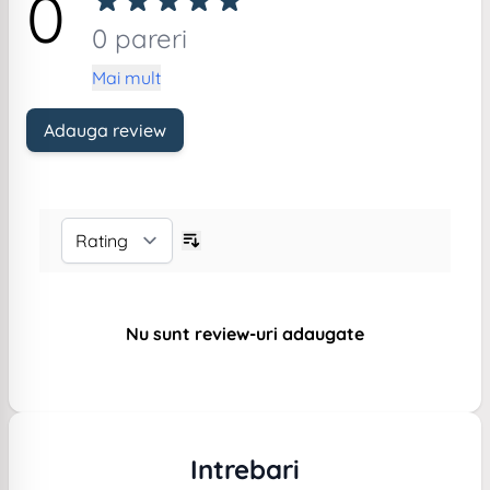
0
0 pareri
Mai mult
Adauga review
Nu sunt review-uri adaugate
Intrebari