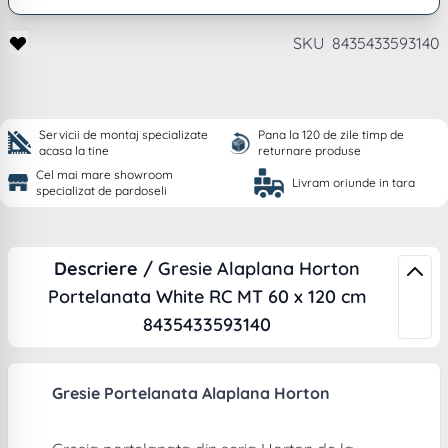
SKU
8435433593140
Servicii de montaj specializate
Pana la 120 de zile timp de
acasa la tine
returnare produse
Cel mai mare showroom
Livram oriunde in tara
specializat de pardoseli
Descriere /
Gresie Alaplana Horton
Portelanata White RC MT 60 x 120 cm
8435433593140
Gresie Portelanata Alaplana Horton