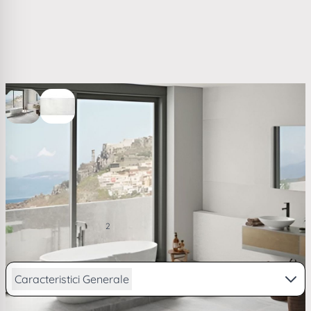
View larger image
View larger image
Gresie Alaplana Horton Portelanata White RC MT 60 x
120 cm 8435433593140
136,43 RON
2
/ m
PRP
139,21 RON
de la
33,54
lei/lună în
4 rate
Caracteristici Generale
Vezi descriere completa...