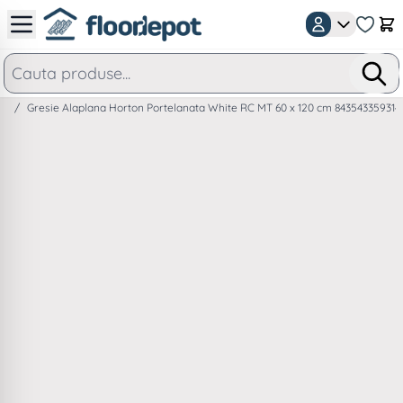
Mergeti la Continut
Car
/
Gresie Alaplana Horton Portelanata White RC MT 60 x 120 cm 843543359314