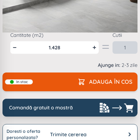
Mod
ambalare
1
cutie =
1.428
m2
Cantitate (m2)
Cutii
Ajunge in:
2-3 zile
ADAUGA ÎN COS
In stoc
Comandă gratuit o mostră
Doresti o oferta
Trimite cererea
personalizata?