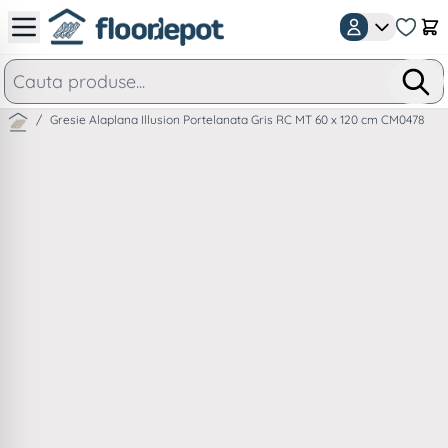
Mergeti la Continut
Car
/
Gresie Alaplana Illusion Portelanata Gris RC MT 60 x 120 cm CM0478