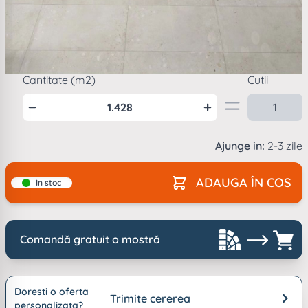
Mod
ambalare
1
cutie =
1.428
m2
Cantitate (m2)
Cutii
Ajunge in:
2-3 zile
ADAUGA ÎN COS
In stoc
Comandă gratuit o mostră
Doresti o oferta
Trimite cererea
personalizata?