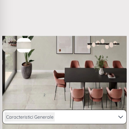
View larger image
View larger image
Gresie Alaplana Illusion Portelanata Gris RC MT 60 x 120
cm CM0478
132,50 RON
2
/ m
PRP
135,19 RON
de la
32,58
lei/lună în
4 rate
Caracteristici Generale
Vezi descriere completa...