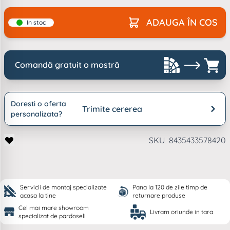
ADAUGA ÎN COS
In stoc
Comandă gratuit o mostră
Doresti o oferta
Trimite cererea
personalizata?
SKU
8435433578420
Servicii de montaj specializate
Pana la 120 de zile timp de
acasa la tine
returnare produse
Cel mai mare showroom
Livram oriunde in tara
specializat de pardoseli