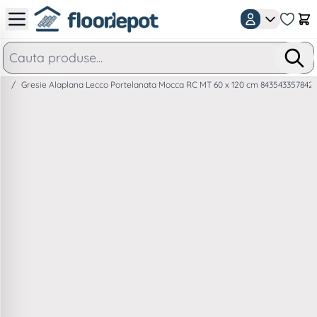
Mergeti la Continut
Car
/
Gresie Alaplana Lecco Portelanata Mocca RC MT 60 x 120 cm 843543357842