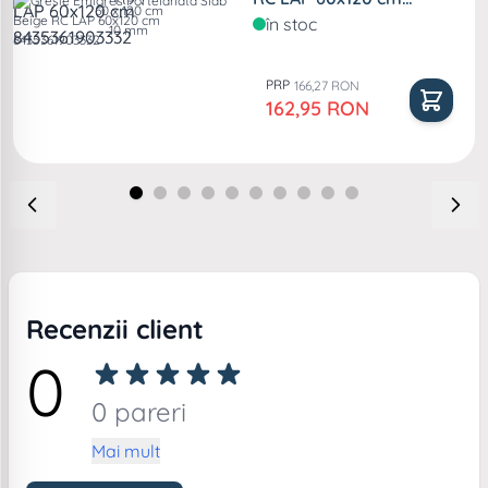
60 x 120 cm
8435361903332
în stoc
10 mm
PRP
166,27 RON
Pret special
162,95 RON
Recenzii client
0
0 pareri
Mai mult