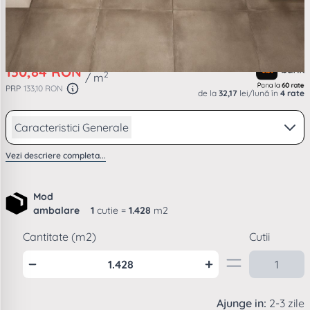
cm 8435433578420
130,84 RON
2
/ m
PRP
133,10 RON
de la
32,17
lei/lună în
4 rate
Caracteristici Generale
Vezi descriere completa...
Mod
ambalare
1
cutie =
1.428
m2
Cantitate (m2)
Cutii
Ajunge in:
2-3 zile