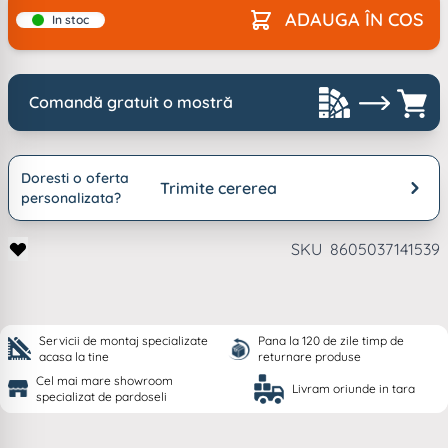
ADAUGA ÎN COS
In stoc
Comandă gratuit o mostră
Doresti o oferta
Trimite cererea
personalizata?
SKU
8605037141539
Servicii de montaj specializate
Pana la 120 de zile timp de
acasa la tine
returnare produse
Cel mai mare showroom
Livram oriunde in tara
specializat de pardoseli