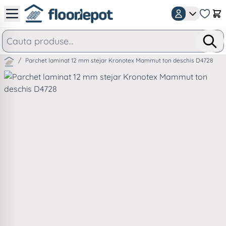
Mergeti la Continut
Car
/
Parchet laminat 12 mm stejar Kronotex Mammut ton deschis D4728