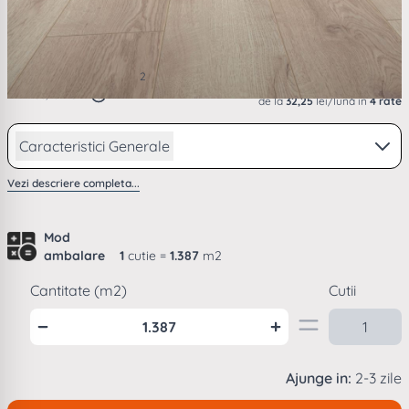
131,16 RON
2
/ m
PRP
136,40 RON
de la
32,25
lei/lună în
4 rate
Caracteristici Generale
Vezi descriere completa...
Mod
ambalare
1
cutie =
1.387
m2
Cantitate (m2)
Cutii
Ajunge in:
2-3 zile