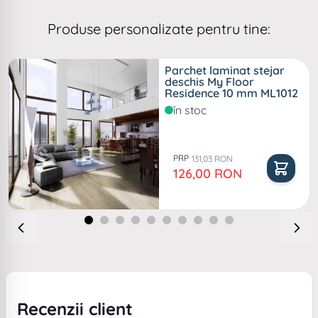
Produse personalizate pentru tine:
Parchet laminat stejar
deschis My Floor
Residence 10 mm ML1012
în stoc
PRP
131,03 RON
Pret special
126,00 RON
Recenzii client