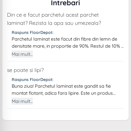
Intrebari
Din ce e facut parchetul acest parchet
laminat? Rezista la apa sau umezeala?
Raspuns FloorDepot:
Parchetul laminat este facut din fibre din lemn de
densitate mare, in proportie de 90%. Restul de 10% il
reprezinta liantul ecologic folosit de grupul Swiss
Mai mult...
Krono, liant care este certificat fara emisii toxice
pentru sanatate. Produsul este rezistent la
se poate si lipi?
umezeala si inundatii accidentale de scurta durata.
Raspuns FloorDepot:
Il puteti monta fara probleme in camere, inclusiv in
Buna ziua! Parchetul laminat este gandit sa fie
bucatarie.
montat flotant, adica fara lipire. Este un produs
modern care inlocuieste parchetul clasic si unul
Mai mult...
dintre avantaje este tocmai acela de a elimina
costurile suplimentare cu adezivul si manopera mai
costisitoare, oferind aceeasi senzatie de parchet
natural. Recomandarea noastra este sa il montati