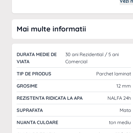
Vezi m
Mai multe informatii
Parchet Laminat Kronotex Mammut
Parchetul laminat Kronotex Mammut este alegerea i
DURATA MEDIE DE
30 ani Rezidential / 5 ani
elegant, perfect pentru spatii comerciale intens utiliz
VIATA
Comercial
tehnice avansate, acest parchet ofera nu doar estetic
TIP DE PRODUS
Parchet laminat
Structura parchetului
GROSIME
12 mm
REZISTENTA RIDICATA LA APA
NALFA 24h
SUPRAFATA
Mata
NUANTA CULOARE
ton mediu