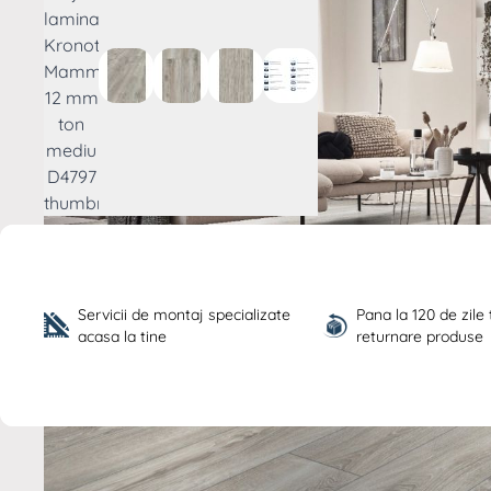
View larger image
View larger image
View larger image
View larger image
Servicii de montaj specializate 
Pana la 120 de zile
acasa la tine
returnare produse