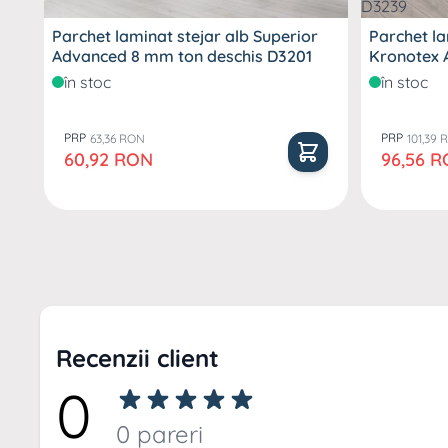
Parchet laminat stejar alb Superior
Parchet l
Advanced 8 mm ton deschis D3201
Kronotex 
D3239
în stoc
în stoc
PRP
PRP
63,36 RON
101,39
Pret special
Pret speci
60,92 RON
96,56 
Recenzii client
0
0 pareri