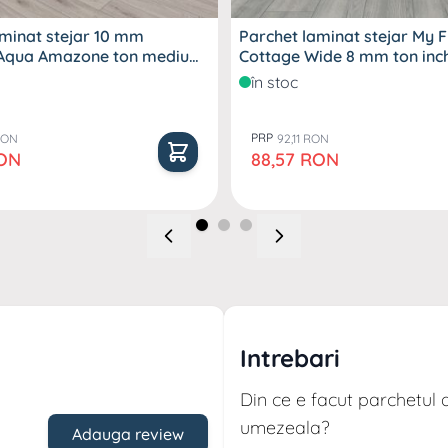
aminat stejar 10 mm
Parchet laminat stejar My F
Aqua Amazone ton mediu
Cottage Wide 8 mm to
în stoc
PRP
 RON
92,11 RON
al
Pret special
RON
88,57 RON
Intrebari
Din ce e facut parchetul 
umezeala?
Adauga review