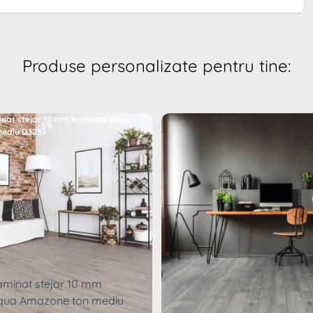
Produse personalizate pentru tine:
a uzura, fiind ideal pentru zonele cu trafic intens, si
-5%
rchetului laminat, oferind produse de înalta calitate cu
lizat din lemn provenit din paduri gestionate sustenabil,
i. Brandul se mândreste cu inovatia si designul sau,