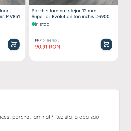
loor
Parchet laminat stejar 12 mm
Par
n inchis MV851
Superior Evolution ton inchis D3900
Kr
D4
în stoc
î
PRP
P
94,54 RON
Pret special
P
90,91 RON
9
acest parchet laminat? Rezista la apa sau