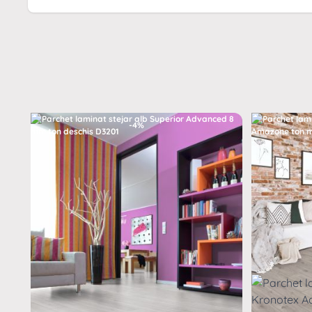
Rezistenta termica: 0.0885 [(m² * K)/W]
Clasa de trafic: Comercial intens 33/AC5
Dimensiuni placa: 1845 x 188 mm
Încalzire în pardoseala: Recomandat
Caneluri / Rosturi: Caneluri V4
Acest parchet laminat este conceput pentru a rezista l
-4%
se integreaza perfect în orice decor modern.
Swiss Krono este un lider recunoscut în industria pa
un accent pe sustenabilitate. Fiecare produs este rea
asigurându-se astfel un impact minim asupra mediulu
oferind solutii versatile pentru orice tip de spatiu.