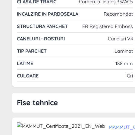
CLASA DE TRAFIC
Comercial intens 33/AC5
INCALZIRE IN PARDOSEALA
Recomandat
STRUCTURA PARCHET
ER Registered Emboss
CANELURI - ROSTURI
Caneluri V4
TIP PARCHET
Laminat
LATIME
188 mm
CULOARE
Gri
Caracteristici principale:
Tip Montaj: Flotant
Grosime: 12 mm
Fise tehnice
Format Placa: 1 lamela
Colectie: Kronotex Mammut
Reducere sunet impact: Da
MAMMUT_Ce
Tip de produs: Parchet laminat