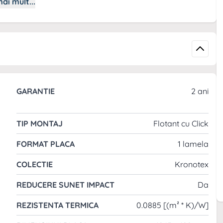
ai mult...
deala pentru cei care cauta un produs durabil si
GARANTIE
2 ani
ate. Cu un aspect natural de stejar si caracteristici
a, ci si confort si performanta.
TIP MONTAJ
Flotant cu Click
FORMAT PLACA
1 lamela
COLECTIE
Kronotex
REDUCERE SUNET IMPACT
Da
REZISTENTA TERMICA
0.0885 [(m² * K)/W]
Imaginea alaturata este cu titlul de mostra si te ajuta