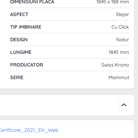
DIMENSIUNI PLACA
1845 x 188 mm
sa iti dai seama de structura profilului suprafetei lamelei
de parchet
ASPECT
Stejar
TIP IMBINARE
Cu Click
DESIGN
Natur
LUNGIME
1845 mm
PRODUCATOR
Swiss Krono
SERIE
Mammut
rtificate_2021_EN_Web