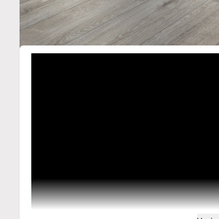
Descriere /
Parchet stejar lamin
mediu D4797