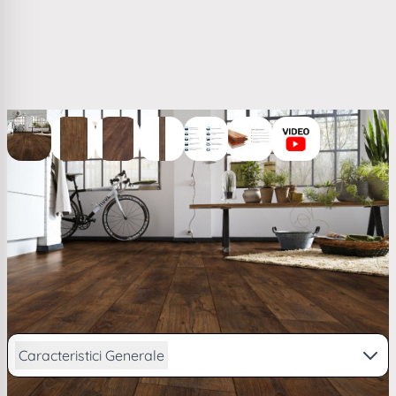
View larger image
View larger image
View larger image
View larger image
View larger image
View larger image
Parchet laminat nuc My Floor Chalet 10 mm ton inchis
M1005
(2)
92,12 RON
2
/ m
PRP
95,80 RON
de la
22,65
lei/lună în
4 rate
Caracteristici Generale
Vezi descriere completa...