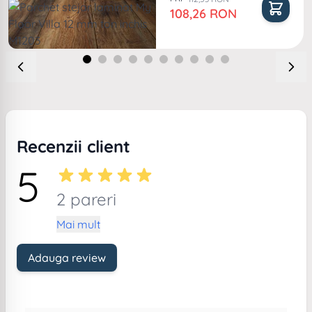
Pret special
108,26 RON
Recenzii client
5
2 pareri
Mai mult
Adauga review