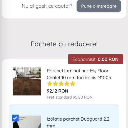
de montaj recomandat. O zi frumoasa.
Nu ai gasit ce cautai?
Pune o intrebare
Pachete cu reducere!
Economisiti
0,00 RON
Related products
Parchet laminat nuc My Floor
Chalet 10 mm ton inchis M1005
92,12 RON
Pret standard
95,80 RON
Add Product MTEyMQ== 6a7622ab64995
Izolatie parchet Duoguard 2.2
mm