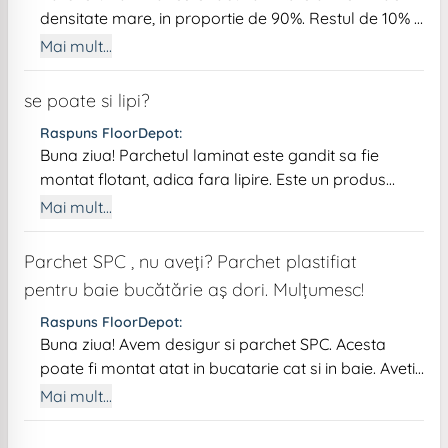
densitate mare, in proportie de 90%. Restul de 10% il
reprezinta liantul ecologic folosit de grupul Swiss
Mai mult...
Krono, liant care este certificat fara emisii toxice
pentru sanatate. Produsul este rezistent la
se poate si lipi?
umezeala si inundatii accidentale de scurta durata.
Raspuns FloorDepot:
Il puteti monta fara probleme in camere, inclusiv in
Buna ziua! Parchetul laminat este gandit sa fie
bucatarie.
montat flotant, adica fara lipire. Este un produs
modern care inlocuieste parchetul clasic si unul
Mai mult...
dintre avantaje este tocmai acela de a elimina
costurile suplimentare cu adezivul si manopera mai
Parchet SPC , nu aveți? Parchet plastifiat
costisitoare, oferind aceeasi senzatie de parchet
pentru baie bucătărie aș dori. Mulțumesc!
natural. Recomandarea noastra este sa il montati
asa cum a fost si conceput: folie acustica de
Raspuns FloorDepot:
Buna ziua! Avem desigur si parchet SPC. Acesta
preferat de densitate mai mare si grosime de pana
poate fi montat atat in bucatarie cat si in baie. Aveti
in 3 mm, ideal folie cu bariera de vapori pentru a
aici link catre categoria de pardoseala SPC:
preveni intrarea umiditatii din sapa sau a posibilelor
Mai mult...
https://floordepot.ro/parchet-spc-sau-vinil. O zi
infiltratii pe sub parchet. In cazul in care doriti
frumoasa!
neaparat, il puteti si lipi cu toate ca nu acesta e tipul