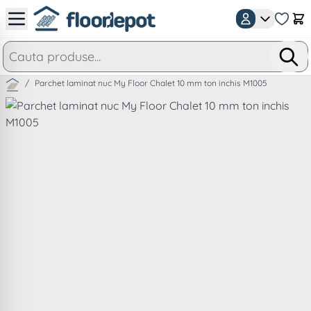
Mergeti la Continut
Car
/
Parchet laminat nuc My Floor Chalet 10 mm ton inchis M1005