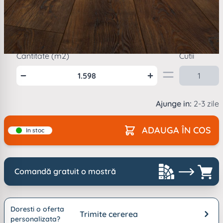
Mod
ambalare
1
cutie =
1.598
m2
Cantitate (m2)
Cutii
Ajunge in:
2-3 zile
ADAUGA ÎN COS
In stoc
Comandă gratuit o mostră
Doresti o oferta
Trimite cererea
personalizata?