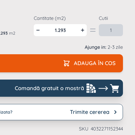
archet laminat
Parchet laminat
ardoseala SPC
grosime
si interior
reptunghiulara
uc
trafic intens
emn natur
moderne
resie lucioasa
Cantitate (m2)
Cutii
Suporti pardoseli
aianta formate
flotante
archet laminat
ari
ardoseala SPC tip
ucios
iatra
1.293
m2
archet laminat tip
Ajunge in:
2-3 zile
iatra
ADAUGA ÎN COS
Comandă gratuit o mostră
Trimite cererea
izata?
SKU
4032271152344