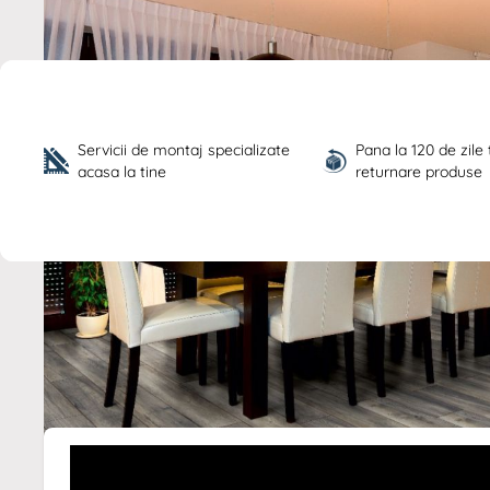
Servicii de montaj specializate 
Pana la 120 de zile
acasa la tine
returnare produse
Descriere /
Parchet laminat steja
inchis D3572