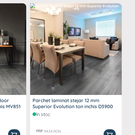
-4%
loor
Parchet laminat stejar 12 mm
Par
n inchis MV851
Superior Evolution ton inchis D3900
Kr
D4
în stoc
î
PRP
P
94,54 RON