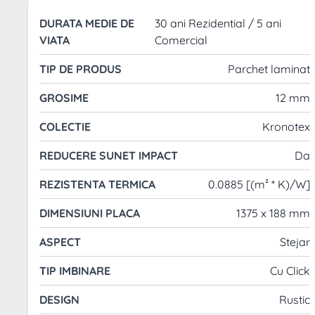
Parchetul laminat Kronotex Robusto este solutia id
DURATA MEDIE DE
30 ani Rezidential / 5 ani
superioara, perfect pentru spatii comerciale intens uti
VIATA
Comercial
tehnice avansate, acest parchet ofera nu doar estetica,
TIP DE PRODUS
Parchet laminat
Daca rezistenta este primordiala in alegerea unei
Cu un strat de baza de inalta densitate, de 12 mili
GROSIME
12 mm
solicitari extreme, ROBUSTO reprezinta cel mai ina
COLECTIE
Kronotex
suprafata sa, care rezista la uzura intensa. O par
care isi pastreaza frumusetea originala ani de zile,
REDUCERE SUNET IMPACT
Da
REZISTENTA TERMICA
0.0885 [(m² * K)/W]
CERTIFICARI
:
DIMENSIUNI PLACA
1375 x 188 mm
ASPECT
Stejar
TIP IMBINARE
Cu Click
AVANTAJE
:
DESIGN
Rustic
Protectie la zgarieturi