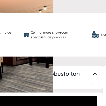
 timp de 
Cel mai mare showroom 
Liv
specializat de pardoseli
r 12 mm Kronotex Robusto ton