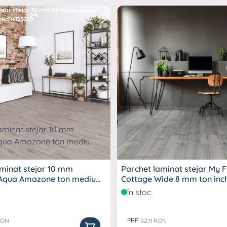
-5%
aminat stejar 10 mm
Parchet laminat stejar My F
Aqua Amazone ton mediu
Cottage Wide 8 mm to
a uzura, fiind ideal pentru zonele cu trafic intens, si se
în stoc
PRP
 RON
92,11 RON