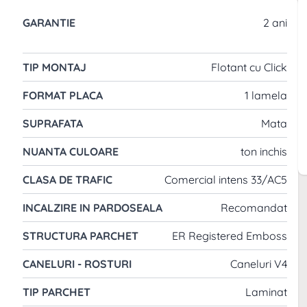
eala pentru cei care cauta un produs de calitate
GARANTIE
2 ani
lizate. Cu un aspect elegant de stejar si caracteristici
 ci si confort si durabilitate.
TIP MONTAJ
Flotant cu Click
 pardoseli, este clar ce ar trebui sa alegi: ROBUSTO.
metri grosime, si sistemul Clic dezvoltat pentru
FORMAT PLACA
1 lamela
lt nivel de durabilitate. Ca sa nu mai vorbim de
SUPRAFATA
Mata
doseala de la care poti cere mult fara probleme si
 chiar si in utilizare comerciala
NUANTA CULOARE
ton inchis
CLASA DE TRAFIC
Comercial intens 33/AC5
INCALZIRE IN PARDOSEALA
Recomandat
STRUCTURA PARCHET
ER Registered Emboss
RECOMANDAT DE MONTAT IN:
CANELURI - ROSTURI
Caneluri V4
Dormitor
TIP PARCHET
Laminat
Living room