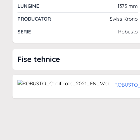
LUNGIME
1375 mm
Sigur pentru copii si animale de companie
Usor de intretinut
PRODUCATOR
Swiss Krono
Rezistent la umezeala
SERIE
Robusto
Facut din materiale naturale din surse regenerabile
Structura parchetului
Fise tehnice
ROBUSTO_C