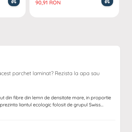
Pret special
P
90,91 RON
9
acest parchet laminat? Rezista la apa sau
ut din fibre din lemn de densitate mare, in proportie
prezinta liantul ecologic folosit de grupul Swiss
ificat fara emisii toxice pentru sanatate. Produsul este
undatii accidentale de scurta durata. Il puteti monta
nclusiv in bucatarie.