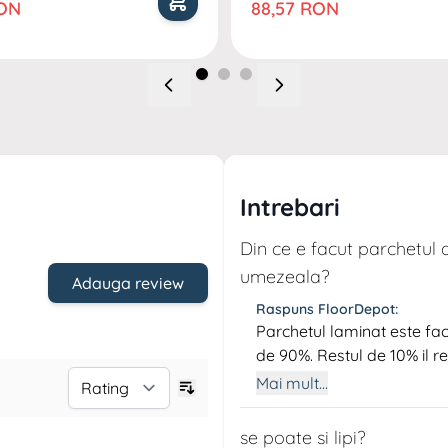
al
Pret special
RON
88,57 RON
archetului laminat, având o experienta de peste 48 de
e mândreste cu angajamentul sau fata de calitate si
 responsabil. Produsele Kronotex sunt apreciate pentru
sforma orice spatiu într-un mediu elegant si primitor.
Intrebari
Din ce e facut parchetul 
umezeala?
Adauga review
Raspuns FloorDepot:
Parchetul laminat este fac
de 90%. Restul de 10% il re
Krono, liant care este cert
Mai mult...
rezistent la umezeala si in
fara probleme in camere, i
se poate si lipi?