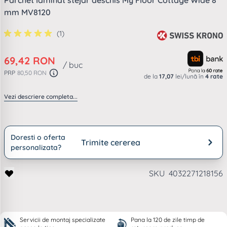
Parchet laminat stejar deschis My Floor Cottage Wide 8
mm MV8120
(1)
69,42 RON
/ buc
PRP
80,50 RON
de la
17,07
lei/lună în
4 rate
Vezi descriere completa...
Doresti o oferta
Trimite cererea
personalizata?
SKU
4032271218156
Servicii de montaj specializate
Pana la 120 de zile timp de