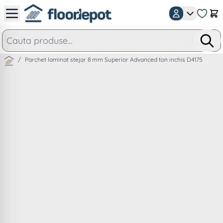
Mergeti la Continut
Car
/
Parchet laminat stejar 8 mm Superior Advanced ton inchis D4175