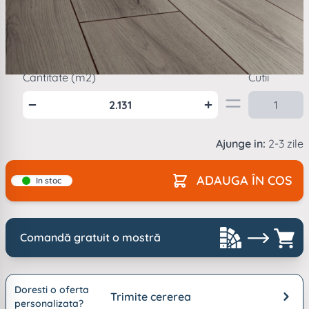
Mod
ambalare
1
cutie =
2.131
m2
Cantitate (m2)
Cutii
Ajunge in:
2-3 zile
ADAUGA ÎN COS
In stoc
Comandă gratuit o mostră
Doresti o oferta
Trimite cererea
personalizata?