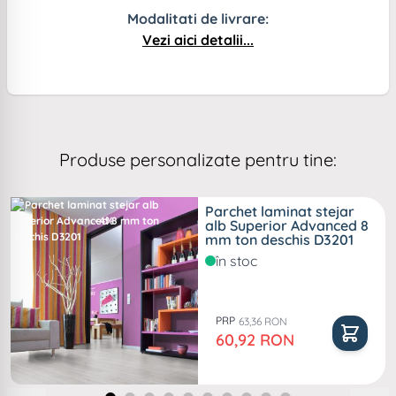
Modalitati de livrare:
Vezi aici detalii...
Produse personalizate pentru tine:
Parchet laminat stejar
-4%
alb Superior Advanced 8
mm ton deschis D3201
în stoc
PRP
63,36 RON
Pret special
60,92 RON