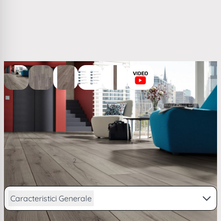
View larger image
View larger image
View larger image
View larger image
View larger image
Parchet laminat stejar 8 mm Superior Advanced ton
inchis D4175
(1)
60,92 RON
2
/ m
PRP
63,36 RON
de la
14,98
lei/lună în
4 rate
Caracteristici Generale
Vezi descriere completa...