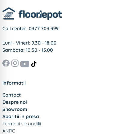
infiltratii pe sub parchet. In cazul in care doriti
neaparat, il puteti si lipi cu toate ca nu acesta e tipul
de montaj recomandat. O zi frumoasa.
Call center:
0377 703 399
Luni - Vineri: 9.30 - 18.00
Sambata: 10.30 - 15.00
Informatii
Contact
Despre noi
Showroom
Aparitii in presa
Termeni si conditii
ANPC