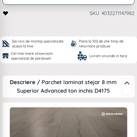
SKU
4032271147982
Servicii de montaj specializate
Pana la 120 de zile timp de
acasa la tine
returnare produse
Cel mai mare showroom
Livram oriunde in tara
specializat de pardoseli
Descriere /
Parchet laminat stejar 8 mm
Superior Advanced ton inchis D4175