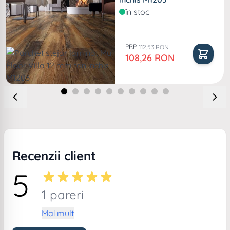
în stoc
PRP
112,53 RON
Pret special
108,26 RON
Recenzii client
5
1 pareri
Mai mult