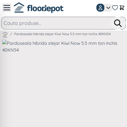
Mergeti la Continut
Car
/
Pardoseala hibrida stejar Kiwi Now 5.5 mm ton inchis 40KN54