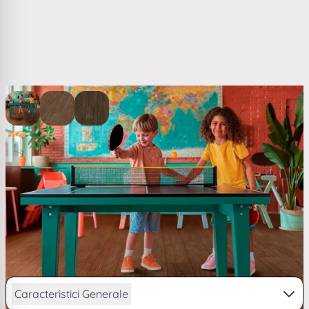
View larger image
View larger image
View larger image
Pardoseala hibrida stejar Kiwi Now 5.5 mm ton inchis
40KN54
(1)
107,01 RON
2
/ m
de la
26,31
lei/lună în
4 rate
Caracteristici Generale