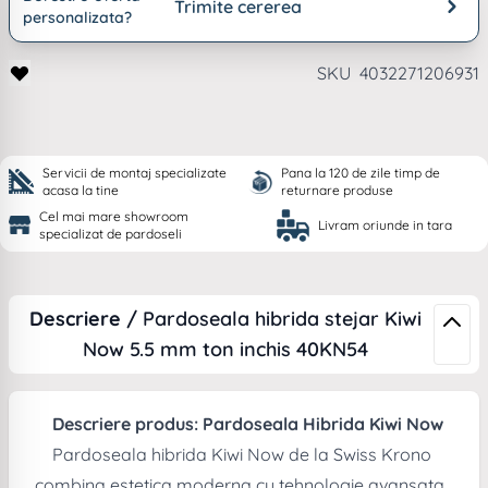
Trimite cererea
personalizata?
SKU
4032271206931
Servicii de montaj specializate
Pana la 120 de zile timp de
acasa la tine
returnare produse
Cel mai mare showroom
Livram oriunde in tara
specializat de pardoseli
Descriere /
Pardoseala hibrida stejar Kiwi
Now 5.5 mm ton inchis 40KN54
Descriere produs: Pardoseala Hibrida Kiwi Now
Pardoseala hibrida Kiwi Now de la Swiss Krono
combina estetica moderna cu tehnologie avansata,