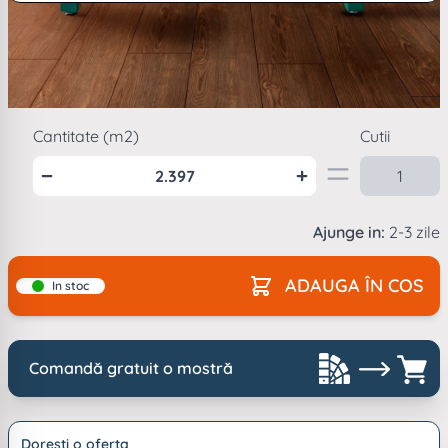
Vezi descriere completa...
Mod
ambalare
1
cutie =
2.397
m2
Cantitate (m2)
Cutii
Ajunge in:
2-3 zile
ADAUGA ÎN COS
In stoc
Comandă gratuit o mostră
Doresti o oferta