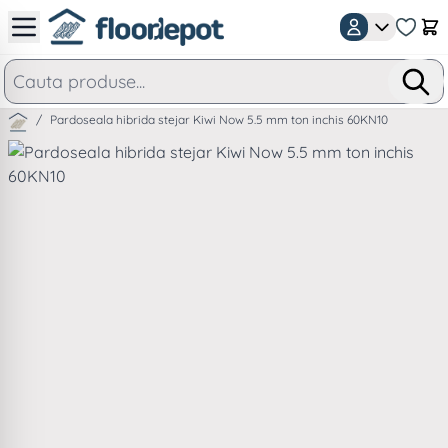
Mergeti la Continut
Car
/
Pardoseala hibrida stejar Kiwi Now 5.5 mm ton inchis 60KN10