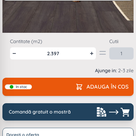
Vezi descriere completa...
Mod
ambalare
1
cutie =
2.397
m2
Cantitate (m2)
Cutii
Ajunge in:
2-3 zile
ADAUGA ÎN COS
In stoc
Comandă gratuit o mostră
Doresti o oferta