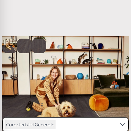
View larger image
View larger image
View larger image
Pardoseala hibrida stejar Kiwi Now 5.5 mm ton inchis
60KN10
(1)
107,01 RON
2
/ m
de la
26,31
lei/lună în
4 rate
Caracteristici Generale