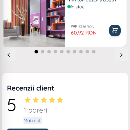
în stoc
PRP
63,36 RON
Pret special
60,92 RON
Recenzii client
5
1 pareri
Mai mult