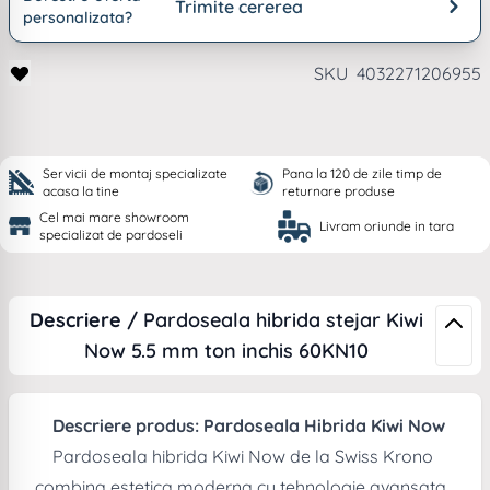
Trimite cererea
personalizata?
SKU
4032271206955
Servicii de montaj specializate
Pana la 120 de zile timp de
acasa la tine
returnare produse
Cel mai mare showroom
Livram oriunde in tara
specializat de pardoseli
Descriere /
Pardoseala hibrida stejar Kiwi
Now 5.5 mm ton inchis 60KN10
Descriere produs: Pardoseala Hibrida Kiwi Now
Pardoseala hibrida Kiwi Now de la Swiss Krono
combina estetica moderna cu tehnologie avansata,