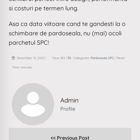
si costuri pe termen lung.
Asa ca data viitoare cand te gandesti la o
schimbare de pardoseala, nu (mai) ocoli
parchetul SPC!
December 15, 2025
|
View: 812
|
Categories:
Pardoseala SPC
|
Read
Time: minutes
Admin
Profile
<< Previous Post