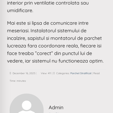
interior prin ventilatie controlata sau
umidificare.
Mai este si lipsa de comunicare intre
meseriasi. Instalatorul sistemului de
incalzire, sapistul si montatorul de parchet
lucreaza fara coordonare reala, fiecare isi
face treaba ”corect” din punctul lui de
vedere, iar sistemul nu functioneaza optim.
December 16, 2025
|
View: 411
|
Categories:
Parchet Stratificat
|
Read
Time: minutes
Admin