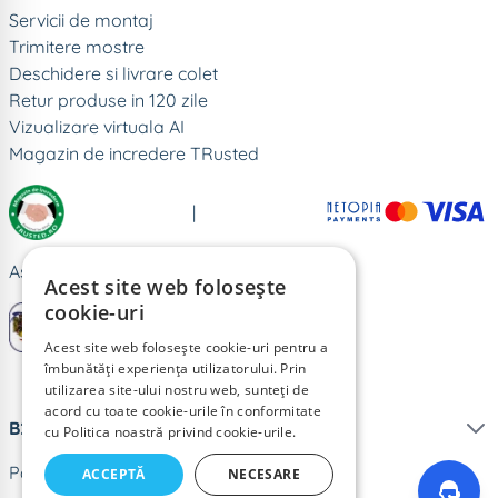
Servicii de montaj
Trimitere mostre
Deschidere si livrare colet
Retur produse in 120 zile
Vizualizare virtuala AI
Magazin de incredere TRusted
|
Astralis Distribution srl - RO16069636
Acest site web folosește
cookie-uri
Acest site web folosește cookie-uri pentru a
îmbunătăți experiența utilizatorului. Prin
utilizarea site-ului nostru web, sunteți de
acord cu toate cookie-urile în conformitate
B2B
cu Politica noastră privind cookie-urile.
Parteneri
ACCEPTĂ
NECESARE