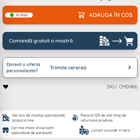
ADAUGA ÎN COS
In stoc
Comandă gratuit o mostră
Doresti o oferta
Trimite cererea
personalizata?
SKU
CM0486
Servicii de montaj specializate
Pana la 120 de zile timp de
acasa la tine
returnare produse
Cel mai mare showroom
Livram oriunde in tara
specializat de pardoseli