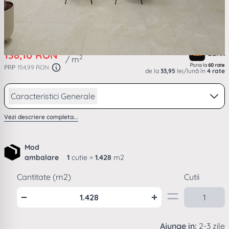
cm CM0486
(1)
138,10 RON
2
/ m
PRP
154,99 RON
de la
33,95
lei/lună în
4 rate
Caracteristici Generale
Vezi descriere completa...
Mod
ambalare
1
cutie =
1.428
m2
Cantitate (m2)
Cutii
Ajunge in:
2-3 zile