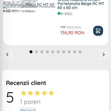
Portelanata Beige RC MT
R10 .
60 x 60 cm
60 x 60 cm
10 mm
în stoc
PRP
139,15 RON
Pret special
136,90 RON
Recenzii client
5
1 pareri
Mai mult