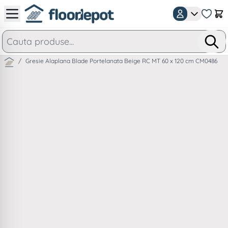
Mergeti la Continut
Car
/
Gresie Alaplana Blade Portelanata Beige RC MT 60 x 120 cm CM0486