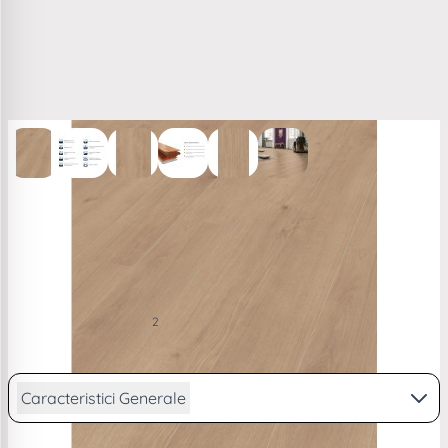
View larger image
View larger image
View larger image
View larger image
View larger image
View larger image
Parchet laminat 10 mm stejar Kronotex Aqua Amazone
ton mediu D51322
96,56 RON
2
/ m
PRP
101,39 RON
de la
23,74
lei/lună în
4 rate
Caracteristici Generale
Vezi descriere completa...