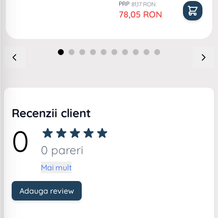
PRP
81,17 RON
Pret special
78,05 RON
Recenzii client
0
0 pareri
Mai mult
Adauga review