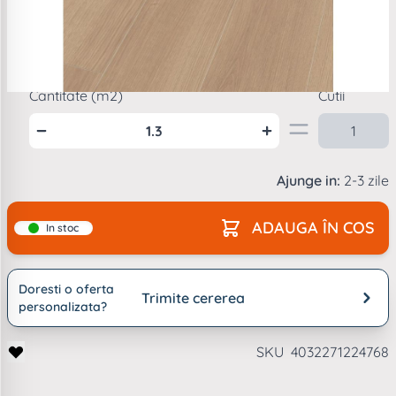
Mod
ambalare
1
cutie =
1.3
m2
Cantitate (m2)
Cutii
Ajunge in:
2-3 zile
ADAUGA ÎN COS
In stoc
Doresti o oferta
Trimite cererea
personalizata?
SKU
4032271224768