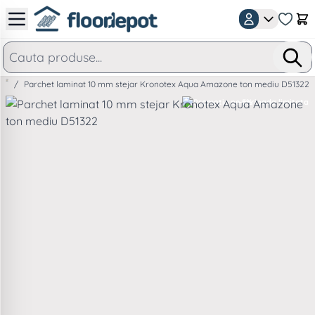
Mergeti la Continut
Car
/
Parchet laminat 10 mm stejar Kronotex Aqua Amazone ton mediu D51322
-5%