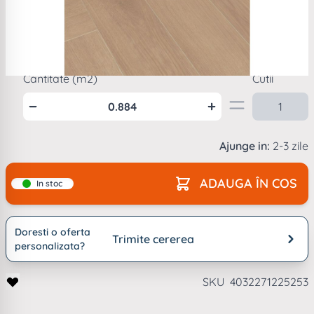
Mod
ambalare
1
cutie =
0.884
m2
Cantitate (m2)
Cutii
Ajunge in:
2-3 zile
ADAUGA ÎN COS
In stoc
Doresti o oferta
Trimite cererea
personalizata?
SKU
4032271225253