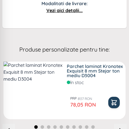
Modalitati de livrare:
Vezi aici detalii...
Produse personalizate pentru tine:
Parchet laminat Kronotex
Exquisit 8 mm Stejar ton
mediu D3004
în stoc
PRP
81,17 RON
Pret special
78,05 RON