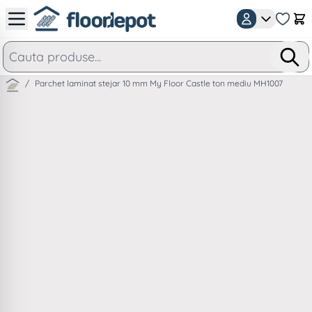
Mergeti la Continut
Car
/
Parchet laminat stejar 10 mm My Floor Castle ton mediu MH1007