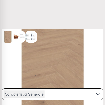
View larger image
View larger image
View larger image
Parchet laminat stejar 10 mm My Floor Castle ton mediu
MH1007
135,79 RON
2
/ m
PRP
141,21 RON
de la
33,39
lei/lună în
4 rate
Caracteristici Generale
Vezi descriere completa...