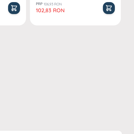
PRP
106,93 RON
Pret special
102,83 RON
Pa
Kr
D5
î
P
P
9