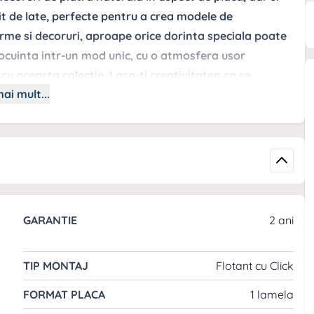
t de late, perfecte pentru a crea modele de
rme si decoruri, aproape orice dorinta speciala poate
 locuinta intr-un mod unic, cu o atmosfera usor
 cu aceasta colectie. Lasa-ti creativitatea sa se
ai mult...
sporita la umezeala datorita suprafetei sale durabile,
ista de piatra adauga un plus de stil oricarui spatiu
RECOMANDAT DE MONTAT IN:
Dormitor
Living room
GARANTIE
2 ani
Camere de copii
Holuri
TIP MONTAJ
Flotant cu Click
Dinning room
Spatii comerciale (hoteluri, scoli, restaurante, magazine)
FORMAT PLACA
1 lamela
Birouri