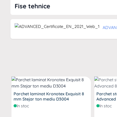
Despre brand
Fise tehnice
Falquon este un producator recunoscut de pardose
experienta vasta in industrie, brandul ofera solutii
si confortul utilizatorului. Fiecare produs este conce
ADVANC
clientilor, avand in vedere atat estetica cat si funct
intr-un loc elegant si confortabil!
Parchet laminat Kronotex Exquisit 8
Parchet st
mm Stejar ton mediu D3004
Advanced 
în stoc
în stoc