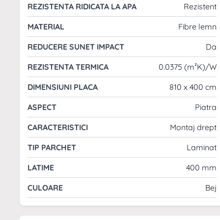
REZISTENTA RIDICATA LA APA
Rezistent
Caracteristici principale:
MATERIAL
Fibre lemn
Tip Montaj: Flotant
REDUCERE SUNET IMPACT
Da
Grosime: 8 mm
Format Placa: 1 lamela
REZISTENTA TERMICA
0.0375 (m²K)/W
Colectie: Stone 2.0
DIMENSIUNI PLACA
810 x 400 cm
Reducere sunet impact: Da
Tip de produs: Parchet laminat
ASPECT
Piatra
Rezistenta termica: 0.0375 [(m² * K)/W]
CARACTERISTICI
Montaj drept
Clasa de trafic: Comercial moderat 32/AC4
Dimensiuni placa: 810 x 400 mm
TIP PARCHET
Laminat
Încalzire în pardoseala: Recomandat
LATIME
400 mm
Caneluri / Rosturi: Fara
CULOARE
Acest parchet laminat este proiectat pentru a rezista
Bej
si se integreaza armonios în orice decor modern.