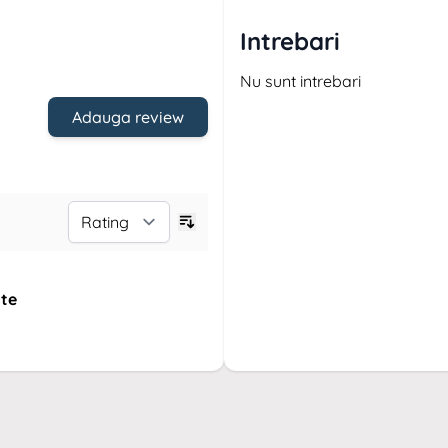
Intrebari
Nu sunt intrebari
Adauga review
ate