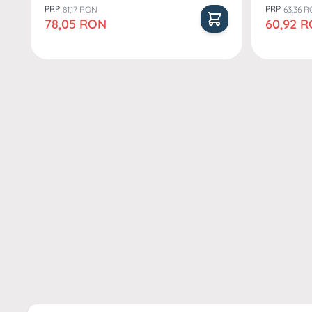
PRP
PRP
81,17 RON
63,36 
Pret special
Pret speci
78,05 RON
60,92 