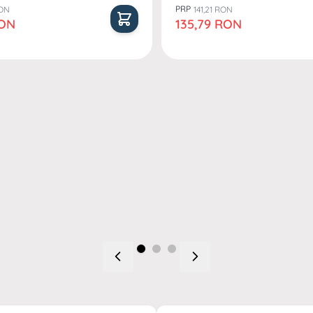
PRP
RON
141,21 RON
al
Pret special
RON
135,79 RON