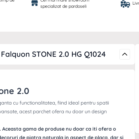
 timp de 
Cel mai mare showroom 
Liv
specializat de pardoseli
s Falquon STONE 2.0 HG Q1024
one 2.0
a cu functionalitatea, fiind ideal pentru spatii
vansate, acest parchet ofera nu doar un design
l. Aceasta gama de produse nu doar ca iti ofera o
ecoruri de piatra naturala in aspect de placa, dar si