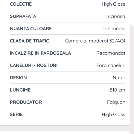
COLECTIE
High Gloss
SUPRAFATA
Lucioasa
NUANTA CULOARE
ton mediu
CLASA DE TRAFIC
Comercial moderat 32/AC4
INCALZIRE IN PARDOSEALA
Recomandat
CANELURI - ROSTURI
Fara caneluri
DESIGN
Natur
LUNGIME
810 cm
PRODUCATOR
Falquon
 la uzura, fiind perfect pentru zonele cu trafic moderat,
SERIE
High Gloss