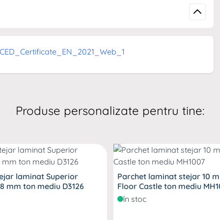
li care se concentreaza pe inovatie si calitate. Cu o
 ecologice si durabile, punand accent pe designul modern
put cu atentie la detalii pentru a raspunde nevoilor
ED_Certificate_EN_2021_Web_1
ionalitate. Alege Falquon pentru a transforma orice spatiu
Produse personalizate pentru tine:
ejar laminat Superior
Parchet laminat stejar 10 
8 mm ton mediu D3126
Floor Castle ton
în stoc