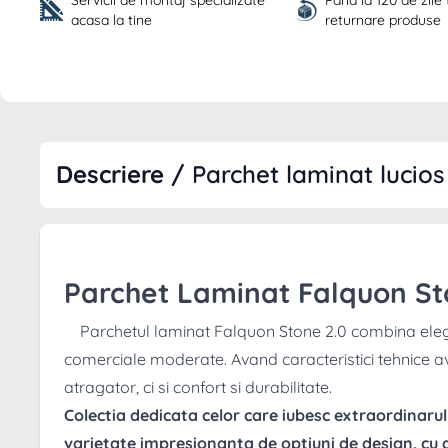
Servicii de montaj specializate 
Pana la 120 de zile
acasa la tine
returnare produse
Descriere /
Parchet laminat lucio
Parchet Laminat Falquon St
Parchetul laminat Falquon Stone 2.0 combina elegant
comerciale moderate. Avand caracteristici tehnice a
atragator, ci si confort si durabilitate.
Colectia dedicata celor care iubesc extraordinaru
varietate impresionanta de optiuni de design, cu d