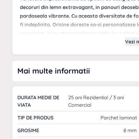
decoruri din lemn extravagant, in panouri deosebi
pardoseala vibrante. Cu aceasta diversitate de fo
fi indeplinita. Oricine doreste sa-si personalizeze
excentrica, isi poate transforma ideile in realitate
Vezi m
manifeste liber!
Parchetul laminat Falquon Stne 2.0 ofera rezistenta 
fiind ideal pentru bucatarii si holuri. Textura sa real
interior.
Mai multe informatii
AVANTAJE
:
Protectie la zgarieturi
DURATA MEDIE DE
25 ani Rezidential / 3 ani
Sigur pentru copii si animale de companie
VIATA
Comercial
Usor de intretinut
TIP DE PRODUS
Parchet laminat
Rezistent la umezeala
Facut din materiale naturale din surse regenerabile
GROSIME
8 mm