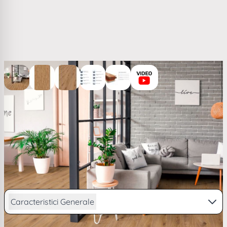
View larger image
View larger image
View larger image
View larger image
View larger image
Parchet laminat stejar Kronotex Aqua Amazone 10 mm
ton mediu D4169
(1)
96,56 RON
2
/ m
PRP
101,39 RON
de la
23,74
lei/lună în
4 rate
Caracteristici Generale
Vezi descriere completa...