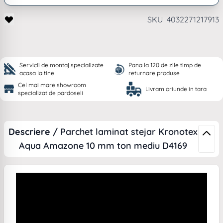
SKU
4032271217913
Servicii de montaj specializate
Pana la 120 de zile timp de
acasa la tine
returnare produse
Cel mai mare showroom
Livram oriunde in tara
specializat de pardoseli
Descriere /
Parchet laminat stejar Kronotex
Aqua Amazone 10 mm ton mediu D4169