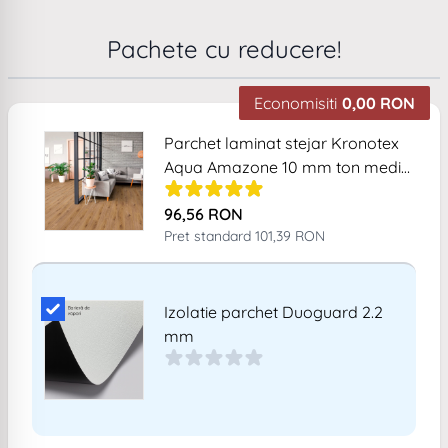
in 3 mm, ideal folie cu bariera de vapori pentru a
preveni intrarea umiditatii din sapa sau a posibilelor
Pachete cu reducere!
infiltratii pe sub parchet. In cazul in care doriti
neaparat, il puteti si lipi cu toate ca nu acesta e tipul
Economisiti
0,00 RON
de montaj recomandat. O zi frumoasa.
Related products
Parchet laminat stejar Kronotex
Aqua Amazone 10 mm ton mediu
D4169
96,56 RON
Pret standard
101,39 RON
Add Product MTEyMQ== 6a7853517c82d
Izolatie parchet Duoguard 2.2
mm