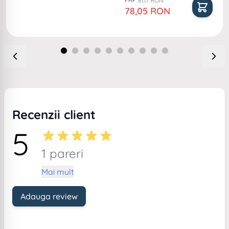
81,17 RON
Pret special
78,05 RON
Recenzii client
5
1 pareri
Mai mult
Adauga review