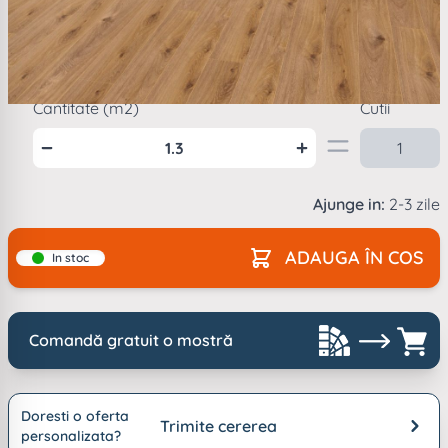
Mod
ambalare
1
cutie =
1.3
m2
Cantitate (m2)
Cutii
Ajunge in:
2-3 zile
ADAUGA ÎN COS
In stoc
Comandă gratuit o mostră
Doresti o oferta
Trimite cererea
personalizata?