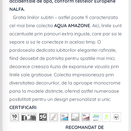
accidentale de apa, conform testelor Europene
NALFA.
Gratia liniilor subtiri – astfel poate fi caracterizata
cel mai bine colectia
AQUA AMAZONE
. Aici, liniile sunt
accentuate prin panouri extra inguste, care par sa le
separe si sa le conecteze in acelasi timp. O
pardoseala dedicata iubitorilor elegantei rafinate,
fiind deosebit de potrivita pentru spatiile mai mici,
deoarece creeaza iluzia de expansiune vizuala prin
liniile sale gratioase. Colectia impresioneaza prin
diversitatea decorurilor, de la aproape monocrome
pana la modele distincte, oferind astfel numeroase
posibilitati pentru un design personalizat si unic.
CERTIFICARI
:
RECOMANDAT DE