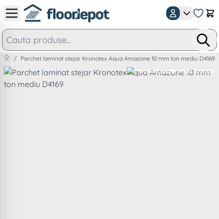
Mergeti la Continut
Car
/
Parchet laminat stejar Kronotex Aqua Amazone 10 mm ton mediu D4169
-5%