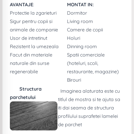
AVANTAJE
:
MONTAT IN:
Protectie la zgarieturi
Dormitor
Sigur pentru copii si
Living room
animale de companie
Camere de copii
Usor de intretinut
Holuri
Rezistent la umezeala
Dinning room
Facut din materiale
Spatii comerciale
naturale din surse
(hoteluri, scoli,
regenerabile
restaurante, magazine)
Birouri
Structura
Imaginea alaturata este cu
parchetului
titlul de mostra si te ajuta sa
iti dai seama de structura
profilului suprafetei lamelei
de parchet