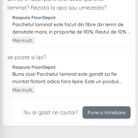
laminat? Rezista la apa sau umezeala?
Raspuns FloorDepot:
Parchetul laminat este facut din fibre din lemn de
densitate mare, in proportie de 90%. Restul de 10% il
reprezinta liantul ecologic folosit de grupul Swiss
Mai mult...
Krono, liant care este certificat fara emisii toxice
pentru sanatate. Produsul este rezistent la
se poate si lipi?
umezeala si inundatii accidentale de scurta durata.
Raspuns FloorDepot:
Il puteti monta fara probleme in camere, inclusiv in
Buna ziua! Parchetul laminat este gandit sa fie
bucatarie.
montat flotant, adica fara lipire. Este un produs
modern care inlocuieste parchetul clasic si unul
Mai mult...
dintre avantaje este tocmai acela de a elimina
costurile suplimentare cu adezivul si manopera mai
costisitoare, oferind aceeasi senzatie de parchet
Nu ai gasit ce cautai?
Pune o intrebare
natural. Recomandarea noastra este sa il montati
asa cum a fost si conceput: folie acustica de
preferat de densitate mai mare si grosime de pana