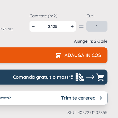
archet laminat
Parchet laminat
ardoseala SPC
grosime
si interior
reptunghiulara
uc
trafic intens
emn natur
moderne
resie lucioasa
Cantitate (m2)
Cutii
Suporti pardoseli
aianta formate
flotante
archet laminat
ari
ardoseala SPC tip
ucios
iatra
2.125
m2
archet laminat tip
Ajunge in:
2-3 zile
iatra
ADAUGA ÎN COS
Comandă gratuit o mostră
Trimite cererea
izata?
SKU
4032271203855