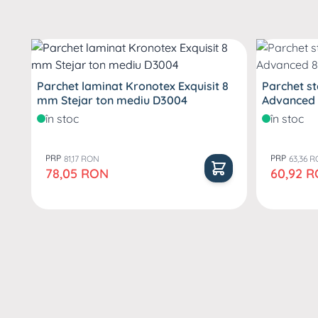
Parchet laminat Kronotex Exquisit 8
Parchet st
mm Stejar ton mediu D3004
Advanced 
în stoc
în stoc
PRP
PRP
81,17 RON
63,36 
Pret special
Pret speci
78,05 RON
60,92 