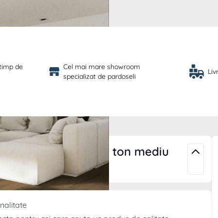
 timp de 
Cel mai mare showroom 
Liv
specializat de pardoseli
r Superior AC3 8 mm ton mediu
nalitate