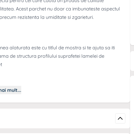
ta pentru cei care cauta un produs de calitate
litatea. Acest parchet nu doar ca imbunateste aspectul
, precum rezistenta la umiditate si zgarieturi.
a alaturata este cu titlul de mostra si te ajuta sa iti
ama de structura profilului suprafetei lamelei de
t
ai mult...