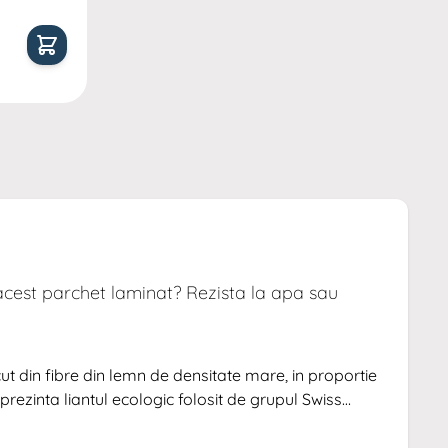
P
P
1
acest parchet laminat? Rezista la apa sau
ut din fibre din lemn de densitate mare, in proportie
prezinta liantul ecologic folosit de grupul Swiss
ificat fara emisii toxice pentru sanatate. Produsul este
undatii accidentale de scurta durata. Il puteti monta