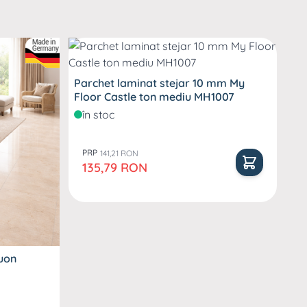
Parchet laminat stejar 10 mm My
Floor Castle ton mediu MH1007
în stoc
PRP
141,21 RON
Pret special
135,79 RON
quon
Pa
Kr
î