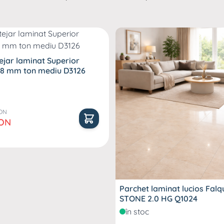
ejar laminat Superior
8 mm ton mediu D3126
RON
al
RON
Parchet laminat lucios Fal
STONE 2.0 HG Q1024
în stoc