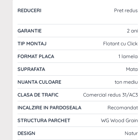
Tip de produs
: Parchet laminat
REDUCERI
Pret redus
Rezistenta termica
: 0.0587 [(mﾲ * K)/W]
Clasa de trafic
: Comercial redus 31/AC3
Dimensiuni placa
: 1376 x 193 mm
GARANTIE
2 ani
Incalzire in pardoseala
: Recomandat
TIP MONTAJ
Flotant cu Click
Aspect
: Nuc
Brandul Swiss Krono, fondat In 1966, este recunoscu
FORMAT PLACA
1 lamela
lemnului. Cu o experienta de peste 48 de ani, comp
SUPRAFATA
Mata
calitate, respectand standardele de mediu. Swiss Kr
NUANTA CULOARE
procesarea lemnului, si continua sa dezvolte solutii 
ton mediu
Krono pentru un parchet laminat care imbina tradit
CLASA DE TRAFIC
Comercial redus 31/AC3
INCALZIRE IN PARDOSEALA
Recomandat
STRUCTURA PARCHET
WG Wood Grain
DESIGN
Natur