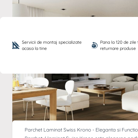
Servicii de montaj specializate 
Pana la 120 de zile
acasa la tine
returnare produse
Descriere /
Parchet laminat steja
D4618
Parchet Laminat Swiss Krono - Eleganta si Functio