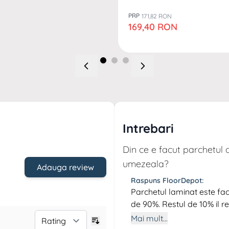
PRP
171,82 RON
Pret special
169,40 RON
Intrebari
Din ce e facut parchetul 
umezeala?
Adauga review
Raspuns FloorDepot:
Parchetul laminat este fac
de 90%. Restul de 10% il re
Krono, liant care este cert
Mai mult...
rezistent la umezeala si in