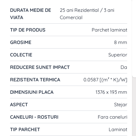
DURATA MEDIE DE
25 ani Rezidential / 3 ani
VIATA
Comercial
TIP DE PRODUS
Parchet laminat
GROSIME
8 mm
t pentru inovatiile sale in domeniul prelucrarii
COLECTIE
Superior
ania se angajeaza sa ofere produse de cea mai buna
REDUCERE SUNET IMPACT
Da
ono face parte din grupul Kronospan, lider european in
inovatoare pentru amenajarile interioare. Alege Swiss
REZISTENTA TERMICA
0.0587 [(m² * K)/W]
ia cu tehnologia moderna!
DIMENSIUNI PLACA
1376 x 193 mm
ASPECT
Stejar
CANELURI - ROSTURI
Fara caneluri
TIP PARCHET
Laminat