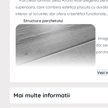
Parchetul laminat Swiss Krono este alegerea perfec
superioara, care combina estetica placuta cu durabi
interior al locuintei, dar ofera si beneficii functionale
Structura parchetului
Imagine
dai se
parche
Vezi m
Tip montaj
: Flotant
Grosime
: 8 mm
Format placa
: 3 lamele
Mai multe informatii
Colectie
: Superior
Reducere sunet impact
: Da